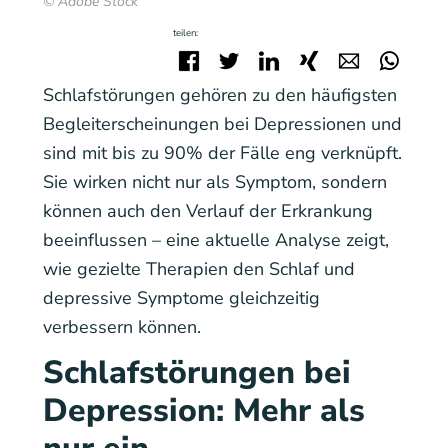
© Adobe Stock
teilen:
Facebook
Twitter
LinkedIn
Xing
E-mail
Wha
Schlafstörungen gehören zu den häufigsten
Begleiterscheinungen bei Depressionen und
sind mit bis zu 90% der Fälle eng verknüpft.
Sie wirken nicht nur als Symptom, sondern
können auch den Verlauf der Erkrankung
beeinflussen – eine aktuelle Analyse zeigt,
wie gezielte Therapien den Schlaf und
depressive Symptome gleichzeitig
verbessern können.
Schlafstörungen bei
Depression: Mehr als