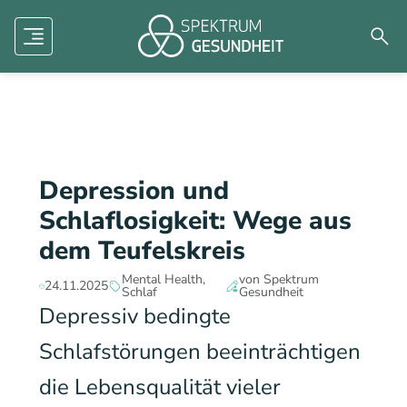
Human factors
Mental Health
Dermatologie
Menü
Such
Zukunft der Medizin
Forschung
Aviation
Depression und
Schlaflosigkeit: Wege aus
dem Teufelskreis
Mental Health
von Spektrum
24.11.2025
Schlaf
Gesundheit
Depressiv bedingte
Schlafstörungen beeinträchtigen
die Lebensqualität vieler