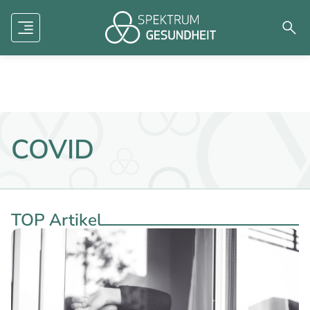
Human factors
Mental Health
Dermatologie
Menü
Such
Zukunft der Medizin
Forschung
Aviation
COVID
TOP Artikel