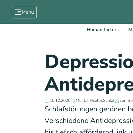
Menü
Human factors
M
Depressio
Antidepre
15.12.2025
Mental Health
Schlaf
von Sp
Schlafstörungen gehören be
Verschiedene Antidepressiv
bis tiefschlaffördernd, inkl