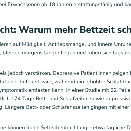
ei Erwachsenen ab 18 Jahren erstattungsfähig und kann
acht: Warum mehr Bettzeit sc
ieren auf Müdigkeit, Antriebsmangel und innere Unruhe
, bleiben morgens länger liegen und ruhen sich tagsüber
is jedoch verstärken. Depressive Patient:innen zeigen 
af eher befeuert wird, während ein erhöhter Schlafdruck 
Symptomatik entlasten kann. In einer Studie mit 22 Patie
lich 174 Tage Bett- und Schlafzeiten sowie depressiv
: Längere Bett- oder Schlafenszeiten gingen mit einer
fene können durch Selbstbeobachtung – etwa tägliche D