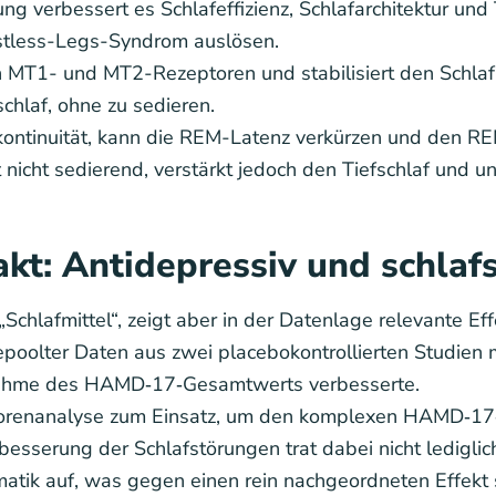
ung verbessert es Schlafeffizienz, Schlafarchitektur un
estless-Legs-Syndrom auslösen.
an MT1- und MT2-Rezeptoren und stabilisiert den Schl
chlaf, ohne zu sedieren.
fkontinuität, kann die REM-Latenz verkürzen und den RE
 nicht sedierend, verstärkt jedoch den Tiefschlaf und u
kt: Antidepressiv und schlafs
ls „Schlafmittel“, zeigt aber in der Datenlage relevante
poolter Daten aus zwei placebokontrollierten Studien m
nahme des HAMD‑17‑Gesamtwerts verbesserte.
torenanalyse zum Einsatz, um den komplexen HAMD‑17‑
erbesserung der Schlafstörungen trat dabei nicht ledigli
ik auf, was gegen einen rein nachgeordneten Effekt spr