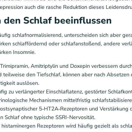
epression auch die rasche Reduktion dieses Leidensdru
 den Schlaf beeinflussen
äufig schlafnormalisierend, unterscheiden sich aber ger
rken schlaffördernd oder schlafanstoßend, andere verlä
ärken Insomnie.
 Trimipramin, Amitriptylin und Doxepin verbessern durc
und teilweise den Tiefschlaf, können aber nach Absetz
igkeit auslösen.
fig zu verlängerter Einschlaflatenz, gestörter Schlafkon
nologische Mechanismen mittelfristig schlafstabilisiere
postsynaptischer 5‑HT2A‑Rezeptoren und Verstärkung 
n Schlaf ohne typische SSRI-Nervosität.
zu histaminergen Rezeptoren wird häufig gezielt als sc