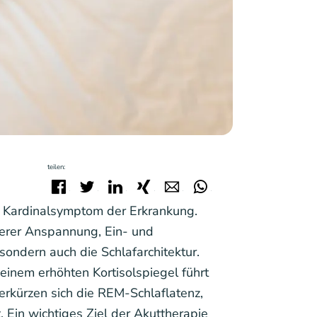
teilen:
Facebook
Twitter
LinkedIn
Xing
E-mail
WhatsApp
s Kardinalsymptom der Erkrankung.
nerer Anspannung, Ein- und
sondern auch die Schlafarchitektur.
einem erhöhten Kortisolspiegel führt
erkürzen sich die REM-Schlaflatenz,
. Ein wichtiges Ziel der Akuttherapie