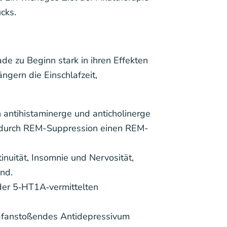
cks.
ade zu Beginn stark in ihren Effekten
ngern die Einschlafzeit,
h antihistaminerge und anticholinerge
en durch REM-Suppression einen REM-
tinuität, Insomnie und Nervosität,
nd.
der 5‑HT1A‑vermittelten
hlafanstoßendes Antidepressivum