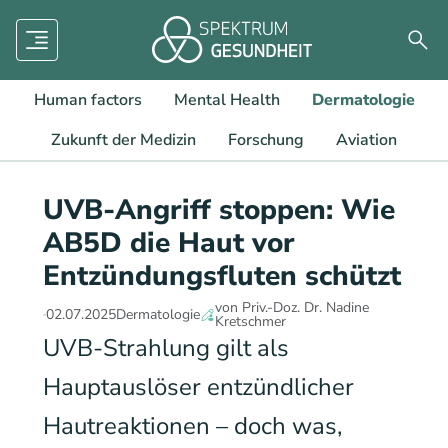
Menü
Such
Human factors
Mental Health
Dermatologie
Zukunft der Medizin
Forschung
Aviation
UVB-Angriff stoppen: Wie
AB5D die Haut vor
Entzündungsfluten schützt
von Priv.-Doz. Dr. Nadine
02.07.2025
Dermatologie
Kretschmer
UVB-Strahlung gilt als
Hauptauslöser entzündlicher
Hautreaktionen – doch was,