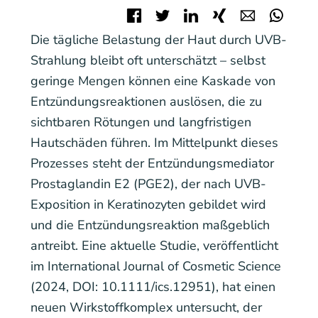
Facebook
Twitter
LinkedIn
Xing
E-mail
Wha
Die tägliche Belastung der Haut durch UVB-
Strahlung bleibt oft unterschätzt – selbst
geringe Mengen können eine Kaskade von
Entzündungsreaktionen auslösen, die zu
sichtbaren Rötungen und langfristigen
Hautschäden führen. Im Mittelpunkt dieses
Prozesses steht der Entzündungsmediator
Prostaglandin E2 (PGE2), der nach UVB-
Exposition in Keratinozyten gebildet wird
und die Entzündungsreaktion maßgeblich
antreibt. Eine aktuelle Studie, veröffentlicht
im International Journal of Cosmetic Science
(2024, DOI: 10.1111/ics.12951), hat einen
neuen Wirkstoffkomplex untersucht, der