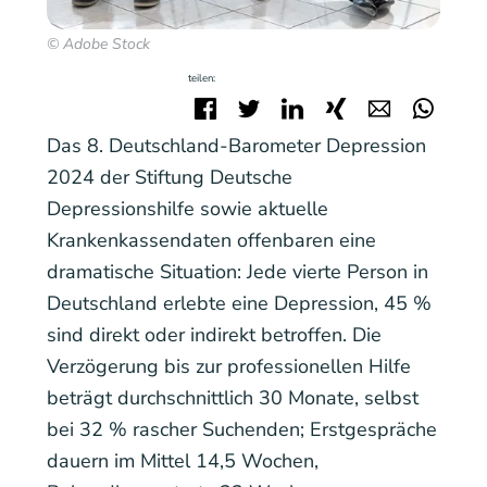
© Adobe Stock
teilen:
Facebook
Twitter
LinkedIn
Xing
E-mail
Wha
Das 8. Deutschland-Barometer Depression
2024 der Stiftung Deutsche
Depressionshilfe sowie aktuelle
Krankenkassendaten offenbaren eine
dramatische Situation: Jede vierte Person in
Deutschland erlebte eine Depression, 45 %
sind direkt oder indirekt betroffen. Die
Verzögerung bis zur professionellen Hilfe
beträgt durchschnittlich 30 Monate, selbst
bei 32 % rascher Suchenden; Erstgespräche
dauern im Mittel 14,5 Wochen,