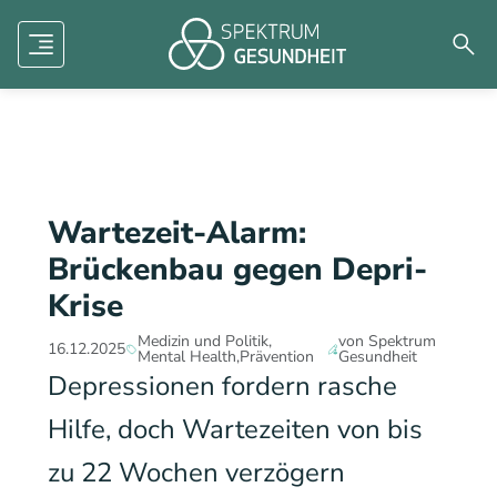
Human factors
Mental Health
Dermatologie
Menü
Such
Zukunft der Medizin
Forschung
Aviation
Wartezeit-Alarm:
Brückenbau gegen Depri-
Krise
Medizin und Politik
von Spektrum
16.12.2025
Mental Health
Prävention
Gesundheit
Depressionen fordern rasche
Hilfe, doch Wartezeiten von bis
zu 22 Wochen verzögern