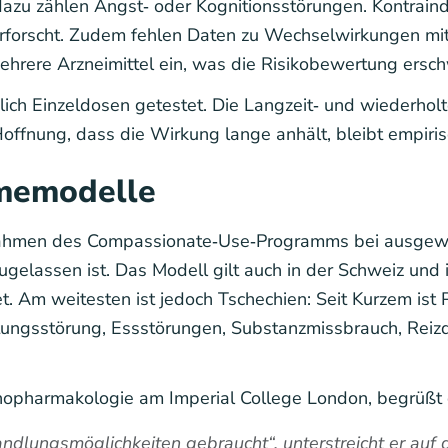
 dazu zählen Angst‑ oder Kognitionsstörungen. Kontraind
rforscht. Zudem fehlen Daten zu Wechselwirkungen mit
ehrere Arzneimittel ein, was die Risikobewertung ersch
ch Einzeldosen getestet. Die Langzeit‑ und wiederhol
offnung, dass die Wirkung lange anhält, bleibt empirisch
memodelle
 Rahmen des Compassionate‑Use‑Programms bei ausgewä
ugelassen ist. Das Modell gilt auch in der Schweiz und 
t. Am weitesten ist jedoch Tschechien: Seit Kurzem ist P
stungsstörung, Essstörungen, Substanzmissbrauch, Rei
chopharmakologie am Imperial College London, begrüßt 
dlungsmöglichkeiten gebraucht“, unterstreicht er auf 