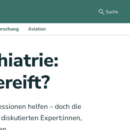
Suche
orschung
Aviation
iatrie:
reift?
sionen helfen – doch die
diskutierten Expert:innen,
en.