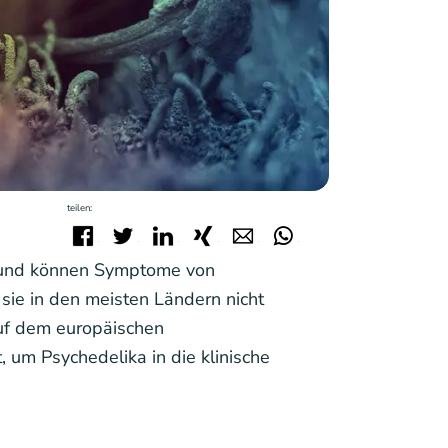
teilen:
Facebook
Twitter
LinkedIn
Xing
E-mail
WhatsApp
d und können Symptome von
sie in den meisten Ländern nicht
uf dem europäischen
, um Psychedelika in die klinische