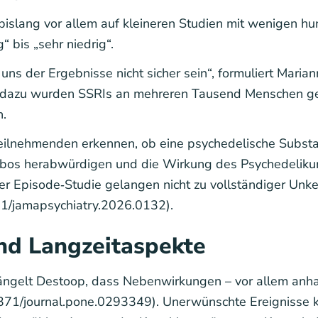
 bislang vor allem auf kleineren Studien mit wenigen 
“ bis „sehr niedrig“.
ns der Ergebnisse nicht sicher sein“, formuliert Marian
h dazu wurden SSRIs an mehreren Tausend Menschen gep
n.
eilnehmenden erkennen, ob eine psychedelische Substan
bos herabwürdigen und die Wirkung des Psychedelikum
der Episode‑Studie gelangen nicht zu vollständiger U
1/jamapsychiatry.2026.0132).
d Langzeitaspekte
gelt Destoop, dass Nebenwirkungen – vor allem anhal
71/journal.pone.0293349). Unerwünschte Ereignisse k