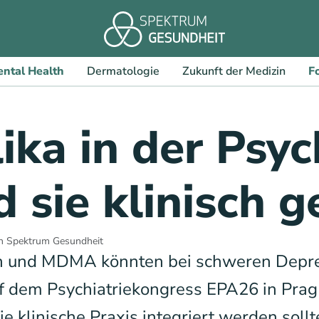
ntal Health
Dermatologie
Zukunft der Medizin
F
ka in der Psych
sie klinisch ge
n Spektrum Gesundheit
in und MDMA könnten bei schweren Depres
f dem Psychiatriekongress EPA26 in Prag 
ie klinische Praxis integriert werden sollt