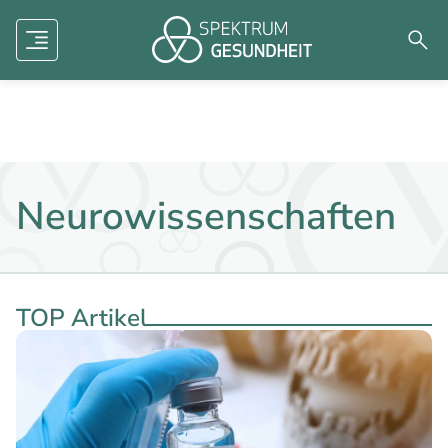
Human factors
Mental Health
Dermatologie
Menü
Such
Zukunft der Medizin
Forschung
Aviation
Neurowissenschaften
TOP Artikel