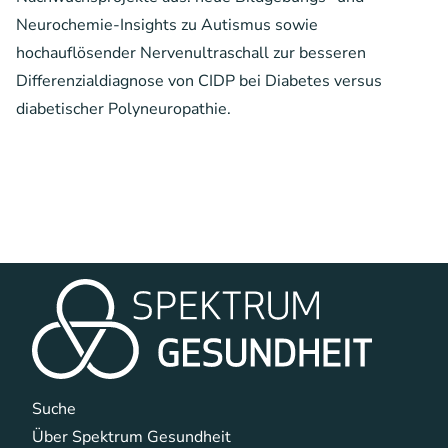
Neurochemie-Insights zu Autismus sowie
hochauflösender Nervenultraschall zur besseren
Differenzialdiagnose von CIDP bei Diabetes versus
diabetischer Polyneuropathie.
Navigation überspringen
Suche
Über Spektrum Gesundheit