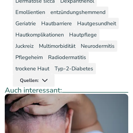
Dermatose sicca
Dexpanthenol
Emollientien
entzündungshemmend
Geriatrie
Hautbarriere
Hautgesundheit
Hautkomplikationen
Hautpflege
Juckreiz
Multimorbidität
Neurodermitis
Pflegeheim
Radiodermatitis
trockene Haut
Typ-2-Diabetes
Quellen:
Auch interessant: