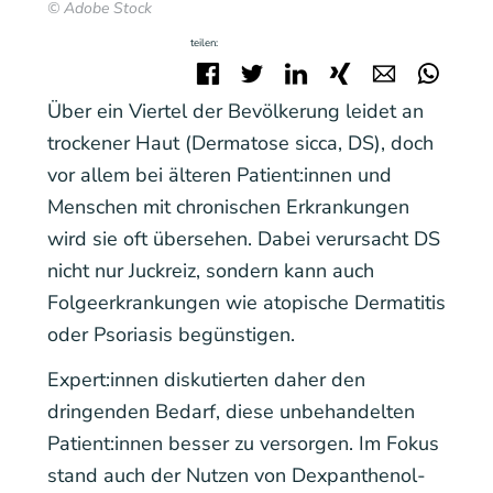
© Adobe Stock
teilen:
Facebook
Twitter
LinkedIn
Xing
E-mail
Wha
Über ein Viertel der Bevölkerung leidet an
trockener Haut (Dermatose sicca, DS), doch
vor allem bei älteren Patient:innen und
Menschen mit chronischen Erkrankungen
wird sie oft übersehen. Dabei verursacht DS
nicht nur Juckreiz, sondern kann auch
Folgeerkrankungen wie atopische Dermatitis
oder Psoriasis begünstigen.
Expert:innen diskutierten daher den
dringenden Bedarf, diese unbehandelten
Patient:innen besser zu versorgen. Im Fokus
stand auch der Nutzen von Dexpanthenol-