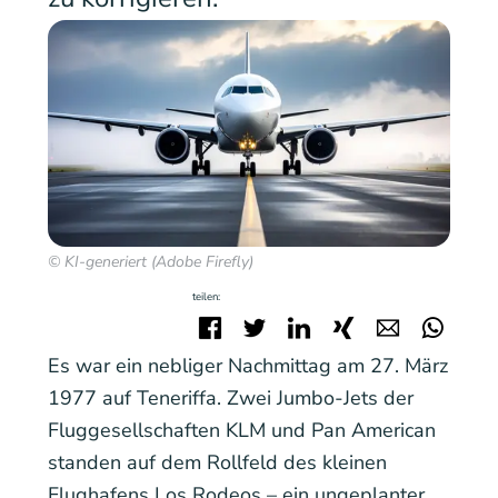
© KI-generiert (Adobe Firefly)
teilen:
Facebook
Twitter
LinkedIn
Xing
E-mail
Wha
Es war ein nebliger Nachmittag am 27. März
1977 auf Teneriffa. Zwei Jumbo-Jets der
Fluggesellschaften KLM und Pan American
standen auf dem Rollfeld des kleinen
Flughafens Los Rodeos – ein ungeplanter