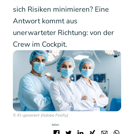
sich Risiken minimieren? Eine
Antwort kommt aus
unerwarteter Richtung: von der
Crew im Cockpit.
© KI-generiert (Adobe Firefly)
teilen:
Facebook
Twitter
LinkedIn
Xing
E-mail
Wha