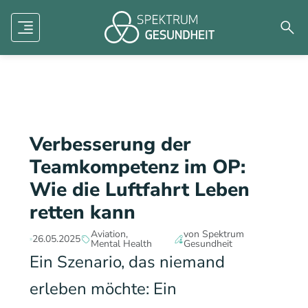
Human factors
Mental Health
Dermatologie
Menü
Such
Zukunft der Medizin
Forschung
Aviation
Verbesserung der
Teamkompetenz im OP:
Wie die Luftfahrt Leben
retten kann
Aviation
von Spektrum
26.05.2025
Mental Health
Gesundheit
Ein Szenario, das niemand
erleben möchte: Ein