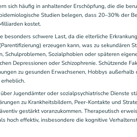
 sich häufig in anhaltender Erschöpfung, die die beruf
– epidemiologische Studien belegen, dass 20–30% der Be
illiarden kostet.
ne besonders schwere Last, da die elterliche Erkrankun
(Parentifizierung) erzeugen kann, was zu sekundären S
 Schulproblemen, Sozialphobien oder späteren eigenen 
rlichen Depressionen oder Schizophrenie. Schützende F
iehungen zu gesunden Erwachsenen, Hobbys außerhalb d
erheblich.
ber Jugendämter oder sozialpsychiatrische Dienste stär
lärungen zu Krankheitsbildern, Peer-Kontakte und Stra
präventiv gestärkt voranzukommen. Therapeutisch erweis
s hoch effektiv, insbesondere die kognitive Verhaltens