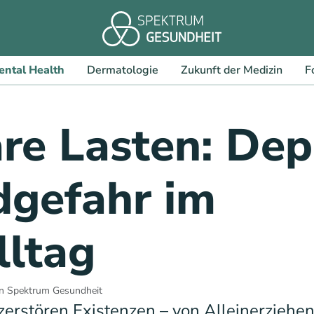
ental Health
Dermatologie
Zukunft der Medizin
F
re Lasten: Dep
dgefahr im
lltag
n Spektrum Gesundheit
erstören Existenzen – von Alleinerziehen