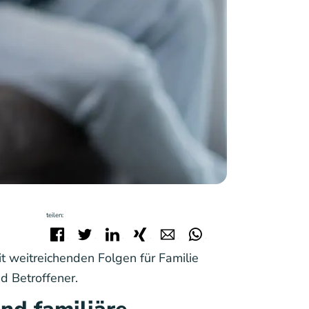
teilen:
Facebook
Twitter
LinkedIn
Xing
E-mail
WhatsApp
t weitreichenden Folgen für Familie
d Betroffener.