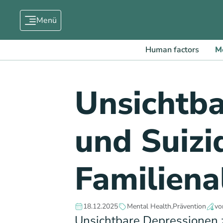
Menü
Human factors
M
Unsichtba
und Suizi
Familiena
18.12.2025
Mental Health
Prävention
vo
Unsichtbare Depressionen z