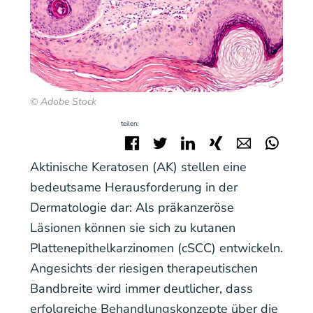
© Adobe Stock
teilen:
Facebook
Twitter
LinkedIn
Xing
E-mail
Wha
Aktinische Keratosen (AK) stellen eine
bedeutsame Herausforderung in der
Dermatologie dar: Als präkanzeröse
Läsionen können sie sich zu kutanen
Plattenepithelkarzinomen (cSCC) entwickeln.
Angesichts der riesigen therapeutischen
Bandbreite wird immer deutlicher, dass
erfolgreiche Behandlungskonzepte über die