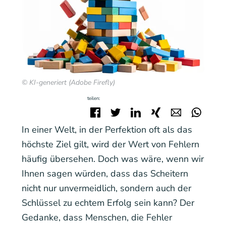
© KI-generiert (Adobe Firefly)
teilen:
Facebook
Twitter
LinkedIn
Xing
E-mail
Wha
In einer Welt, in der Perfektion oft als das
höchste Ziel gilt, wird der Wert von Fehlern
häufig übersehen. Doch was wäre, wenn wir
Ihnen sagen würden, dass das Scheitern
nicht nur unvermeidlich, sondern auch der
Schlüssel zu echtem Erfolg sein kann? Der
Gedanke, dass Menschen, die Fehler