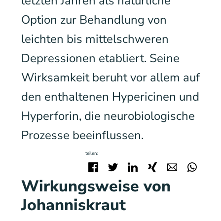
letzten Jahren als natürliche
Option zur Behandlung von
leichten bis mittelschweren
Depressionen etabliert. Seine
Wirksamkeit beruht vor allem auf
den enthaltenen Hypericinen und
Hyperforin, die neurobiologische
Prozesse beeinflussen.
teilen:
Facebook
Twitter
LinkedIn
Xing
E-mail
Wha
Wirkungsweise von
Johanniskraut