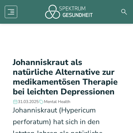
Human factors
Mental Health
Dermatologie
Menü
Such
Zukunft der Medizin
Forschung
Aviation
Johanniskraut als
natürliche Alternative zur
medikamentösen Therapie
bei leichten Depressionen
31.03.2025
Mental Health
Johanniskraut (Hypericum
perforatum) hat sich in den